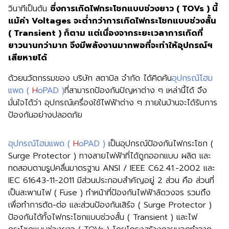
วินาทีเป็นต้น
ซึ่งการเกิดไฟกระโชกแบบช่วงยาว ( TOVs ) นี้
แม้ค่า Voltages จะต่ำกว่าการเกิดไฟกระโชกแบบช่วงสั้น
( Transient ) ก็ตาม แต่เนื่องจากระยะเวลาการเกิดที่
ยาวนานกว่ามาก จึงมีพลังงานมากพอที่จะทำให้อุปกรณ์ฯ
เสียหายได้
ด้วยนวัตกรรมของ บริษัท สตาบิล จำกัด ได้คิดค้น
อุปกรณ์โฮม
แพด (
H
oPAD )
ที่สามารถป้องกันปัญหาต่าง ๆ เหล่านี้ได้ จึง
มั่นใจได้ว่า อุปกรณ์เครื่องใช้ไฟฟ้าต่าง ๆ ภายในบ้านจะได้รับการ
ป้องกันอย่างปลอดภัย
อุปกรณ์โฮมแพด (
H
oPAD )
เป็นอุปกรณ์ป้องกันไฟกระโชก (
Surge Protector ) ทางสายไฟฟ้าที่ได้ถูกออกแบบ ผลิต และ
ทดสอบตามรูปคลื่นมาตรฐาน ANSI / IEEE C62.41.-2002 และ
IEC 61643-11-2011 มีส่วนประกอบสำคัญอยู่ 2 ส่วน คือ ส่วนที่
เป็นสะพานไฟ ( Fuse ) ทำหน้าที่ป้องกันไฟฟ้าลัดวงจร รวมถึง
เพื่อทำการตัด-ต่อ และส่วนป้องกันเสิร์จ ( Surge Protector )
ป้องกันได้ทั้งไฟกระโชกแบบช่วงสั้น ( Transient ) และไฟ