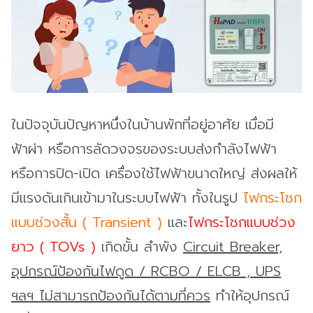
ในปัจจุบันปัญหาหนึ่งในบ้านพักที่อยู่อาศัย เมื่อมี
ฟ้าผ่า หรือการลัดวงจรของระบบส่งกำลังไฟฟ้า
หรือการปิด-เปิด เครื่องใช้ไฟฟ้าขนาดใหญ่ ส่งผลให้
มีแรงดันเกินเข้ามาในระบบไฟฟ้า ทั้งในรูป
ไฟกระโชก
แบบช่วงสั้น ( Transient )
และ
ไฟกระโชกแบบช่วง
ยาว ( TOVs )
เกิดขั้น ลำพัง
Circuit Breaker,
อุปกรณ์ป้องกันไฟดูด / RCBO / ELCB , UPS
ฯลฯ ไม่สามารถป้องกันได้ตามที่ควร
ทำให้อุปกรณ์