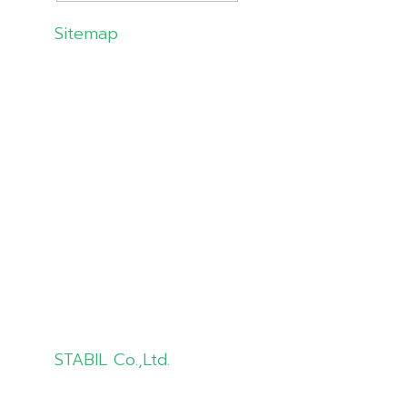
Sitemap
About Us
Products
Solutions
Customer
Knowledge
Contact Us
STABIL Co.,Ltd.