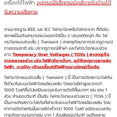
เครื่องใช้ไฟฟ้า
อุปกรณ์อิเล็กทรอนิกส์ภายในบ้านได้
รับความเสียหาย
ตามมาตรฐาน IEEE และ IEC ไฟกระโชกหรือไฟกระชาก ที่เกิดใน
สภาพเป็นจริงสามารถแบ่งออกได้เป็น 2 ประเภทใหญ่ๆ คือ ไฟ
กระโชกแบบช่วงสั้น ( Transient ) สาเหตุเกิดมาจากปรากฏการณ์
ทางธรรมชาติ เช่น ปรากฏการณ์ฟ้าผ่า และไฟกระโชกแบบช่วง
ยาว
Temporary Over Voltages ( TOVs ) สาเหตุเกิด
จากหลายอย่าง เช่น ไฟฟ้าติดๆดับๆ, อุบัติเหตุทางสายส่ง
ไฟฟ้า, การปิด-เปิดเครื่องใช้ไฟฟ้าขนาดใหญ่เป็นต้น
ไฟกระโชกแบบช่วงสั้น ( Transient ) นี้ เป็นการเกิดสภาวะไฟเกิน
ที่เข้ามาในระบบไฟฟ้าโดยเฉียบพลัน โดยอาจมีค่าสูงมากกว่า
1000 โวลท์ขึ้นไปแต่มีระยะเวลาในการเกิดที่สั้นมากๆ เช่น เศษ 1
ส่วน ล้านของวินาที เป็นต้น ไฟกระโชกแบบช่วงยาว ( TOVs ) นี้
เป็นการเกิดสภาวะไฟเกินที่เข้ามาในระบบไฟฟ้าโดยเฉียบพลัน โดย
ค่าการเกิดไฟเกินนั้นอาจมีค่าต่ำกว่า 1000 โวลท์ แต่มีระยะเวลาใน
การเกิดยาวนานกว่าเช่น จาก 1 ส่วนพันของวินาที จนถึงหลาย