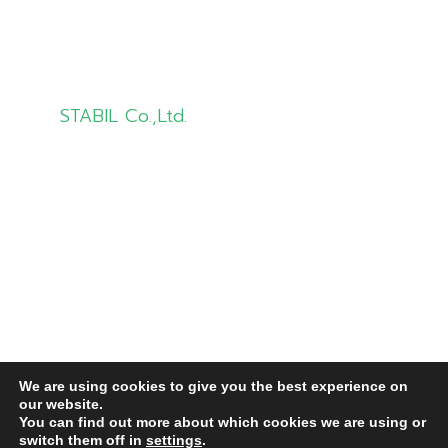
Contact Us
STABIL Co.,Ltd.
info@stabil.co.th
02-681-5533
081-8321944
02-681-7533 (Fax)
8 STABIL Building, SOI LAT KRABANG
1KOR/7,
We are using cookies to give you the best experience on
LAT KRABANG Road, LAT KRABANG,
our website.
LAT KRABANG, Bangkok 10520 Thailand
You can find out more about which cookies we are using or
switch them off in
settings
.