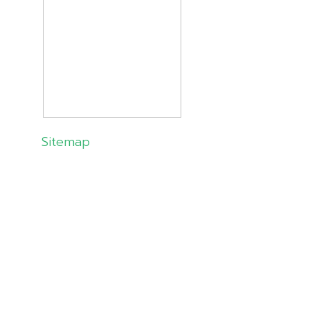
Sitemap
About Us
Products
Solutions
Customer
Knowledge