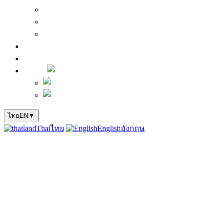
VDO ความรู้ต่างๆเกี่ยวกับ ไฟกระชาก ไฟกระโชก Su
ข่าวฟ้าผ่า
คำถามที่พบบ่อย
บริการ
ติดต่อเรา
ภาษา:
ไทย
อังกฤษ
ไทย
EN
▼
Thai
ไทย
English
อังกฤษ