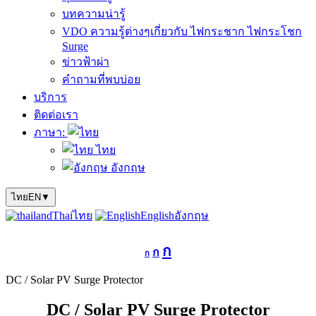
บทความน่ารู้
VDO ความรู้ต่างๆเกี่ยวกับ ไฟกระชาก ไฟกระโชก
Surge
ข่าวฟ้าผ่า
คำถามที่พบบ่อย
บริการ
ติดต่อเรา
ภาษา:
ไทย
อังกฤษ
ไทย
EN
▼
Thai
ไทย
English
อังกฤษ
Decrease
Reset
Increase
ก
ก
font
ก
font
size.
font
size.
size.
DC / Solar PV Surge Protector
DC / Solar PV Surge Protector