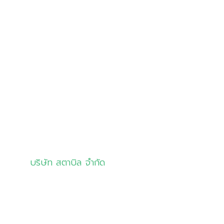
เกี่ยวกับเรา
สินค้าและบริการ
โซลูชัน
ลูกค้าของเรา
มุมความรู้
ติดต่อเรา
บริษัท สตาบิล จำกัด
info@stabil.co.th
02-681-5533