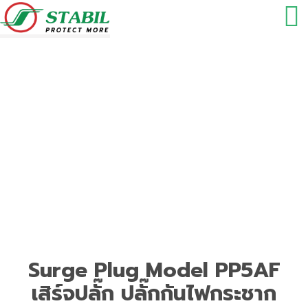
เสิร์จปลั๊ก ปลั๊กกันไฟกระชาก
มาตรฐาน มอก. model : PP5AF
Surge Plug Model PP5AF
เสิร์จปลั๊ก ปลั๊กกันไฟกระชาก