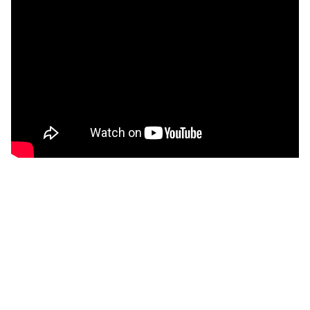
เสิร์จ ( Surge ) คืออะไร ? แ