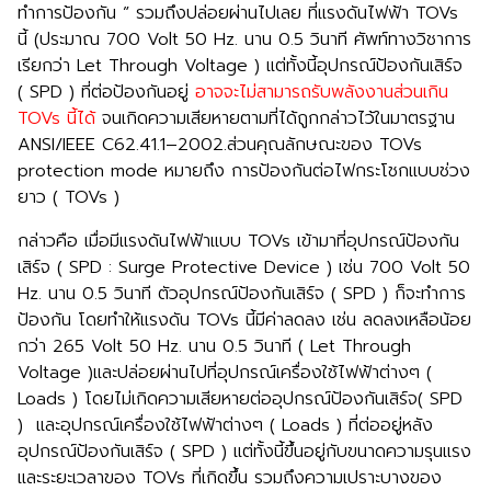
ทำการป้องกัน ” รวมถึงปล่อยผ่านไปเลย ที่แรงดันไฟฟ้า TOVs
นี้ (ประมาณ 700 Volt 50 Hz. นาน 0.5 วินาที ศัพท์ทางวิชาการ
เรียกว่า Let Through Voltage ) แต่ทั้งนี้อุปกรณ์ป้องกันเสิร์จ
( SPD ) ที่ต่อป้องกันอยู่
อาจจะไม่สามารถรับพลังงานส่วนเกิน
TOVs นี้ได้
จนเกิดความเสียหายตามที่ได้ถูกกล่าวไว้ในมาตรฐาน
ANSI/IEEE C62.41.1–2002.ส่วนคุณลักษณะของ TOVs
protection mode หมายถึง การป้องกันต่อไฟกระโชกแบบช่วง
ยาว ( TOVs )
กล่าวคือ เมื่อมีแรงดันไฟฟ้าแบบ TOVs เข้ามาที่อุปกรณ์ป้องกัน
เสิร์จ ( SPD : Surge Protective Device ) เช่น 700 Volt 50
Hz. นาน 0.5 วินาที ตัวอุปกรณ์ป้องกันเสิร์จ ( SPD ) ก็จะทำการ
ป้องกัน โดยทำให้แรงดัน TOVs นี้มีค่าลดลง เช่น ลดลงเหลือน้อย
กว่า 265 Volt 50 Hz. นาน 0.5 วินาที ( Let Through
Voltage )และปล่อยผ่านไปที่อุปกรณ์เครื่องใช้ไฟฟ้าต่างๆ (
Loads ) โดยไม่เกิดความเสียหายต่ออุปกรณ์ป้องกันเสิร์จ( SPD
) และอุปกรณ์เครื่องใช้ไฟฟ้าต่างๆ ( Loads ) ที่ต่ออยู่หลัง
อุปกรณ์ป้องกันเสิร์จ ( SPD ) แต่ทั้งนี้ขึ้นอยู่กับขนาดความรุนแรง
และระยะเวลาของ TOVs ที่เกิดขึ้น รวมถึงความเปราะบางของ