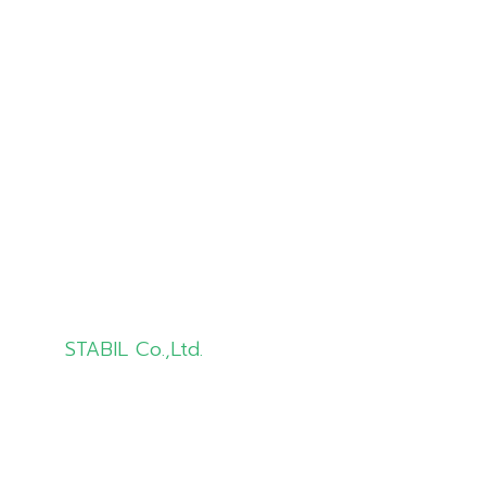
About Us
Products
Solutions
Customer
Knowledge
Contact Us
STABIL Co.,Ltd.
info@stabil.co.th
02-681-5533