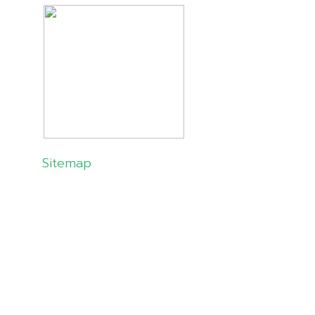
Sitemap
About Us
Products
Solutions
Customer