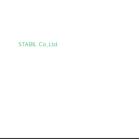
Knowledge
Contact Us
STABIL Co.,Ltd.
info@stabil.co.th
02-681-5533
081-8321944
02-681-7533 (Fax)
8 STABIL Building, SOI LAT KRABANG
1KOR/7,
LAT KRABANG Road, LAT KRABANG,