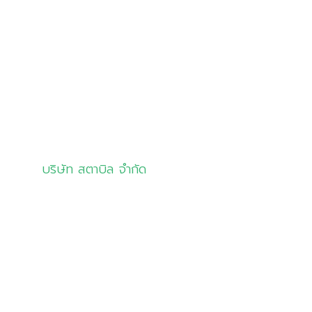
โซลูชัน
ลูกค้าของเรา
มุมความรู้
ติดต่อเรา
บริษัท สตาบิล จำกัด
info@stabil.co.th
02-681-5533
081-8321944
02-681-7533 (แฟกซ์)