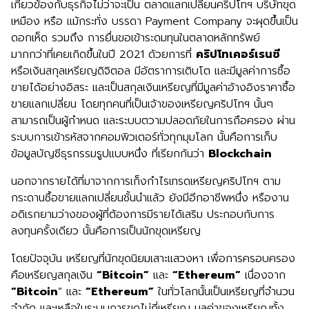
เกี่ยวข้องกับธุรกิจไม่ว่าจะเป็น ตลาดแลกเปลี่ยนคริปโทฯ บริษัทขุด
เหมือง หรือ แม้กระทั่ง บรรดา Payment Company จะผุดขึ้นเป็น
ดอกเห็ด รวมถึง การยื่นขอเข้าระดมทุนในตลาดหลักทรัพย์
มากกว่าที่เคยเกิดขึ้นในปี 2021 ด้วยการที่
คริปโทเคอร์เรนซี
หรือเงินสกุลเหรียญดิจิตอล มีอัตราการเติบโต และมีมูลค่าการซื้อ
ขายได้อย่างอิสระ และเป็นสกุลเงินเหรียญที่มีมูลค่าอ้างอิงราคาซื้อ
ขายแลกเปลี่ยน โดยทุกคนที่เป็นเจ้าของเหรียญคริปโทฯ นั้นๆ
สามารถเป็นผู้กำหนด และระบบตวามปลอดภัยในการถือครอง ผ่าน
ระบบการเข้ารหัสจากคอมพิวเตอร์ทั่วทุกมุมโลก นั้นคือการเก็บ
ข้อมูลบัญชีธุรกรรมรูปแบบหนึ่ง ที่เรียกกันว่า
Blockchain
นอกจากรายได้ที่มาจากการเก็งกำไรเทรดเหรียญคริปโทฯ ตาม
กระดานซื้อขายแลกเปลี่ยนชั้นนำแล้ว ยังมีอีกอาชีพหนึ่ง หรืองาน
อดิเรกยามว่างของผู้ที่ต้องการมีรายได้เสริม ประกอบกับการ
ลงทุนครั้งเดียว นั้นคือการเป็นนักขุดเหรียญ
โดยปัจจุบัน เหรียญที่นักขุดนิยมเสาะแสวงหา เพื่อการครอบครอง
คือเหรียญสกุลเงิน
“Bitcoin”
และ
“Ethereum”
เนื่องจาก
“Bitcoin
” และ
“Ethereum”
ในทั่วโลกนั้นเป็นเหรียญที่จำนวน
จำกัด และเหลือในระบบการขุดไม่กี่เหรียญ มูลค่าของเหรียญทั้ง