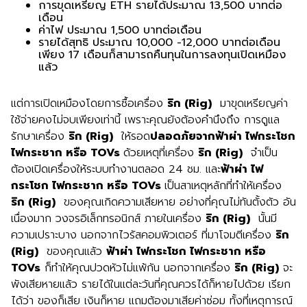
การขุดเหรียญ ETH รายได้ประมาณ 13,500 บาทต่อ
เดือน
ค่าไฟ ประมาณ 1,500 บาทต่อเดือน
รายได้สุทธิ ประมาณ 10,000 -12,000 บาทต่อเดือน
เพียง 17 เดือนก็สามารถคืนทุนในการลงทุนเปิดเหมือง
แล้ว
แต่การเปิดเหมืองโดยการซื้อเครื่อง
ริก
(Rig)
มาขุดเหรียญค่า
ใช้จ่ายคงไม่จบเพียงเท่านี้ เพราะคุณยังต้องคำนึงถึง การดูแล
รักษาเครื่อง
ริก (Rig)
ให้รอด
ปลอดภัยจากฟ้าผ่า ไฟกระโชก
ไฟกระชาก หรือ
TOVs
ด้วยเหตุที่เครื่อง
ริก (Rig)
จำเป็น
ต้องเปิดเครื่องให้ระบบทำงานตลอด 24 ชม. และ
ฟ้าผ่า ไฟ
กระโชก ไฟกระชาก หรือ
TOVs
เป็นสาเหตุหลักที่ทำให้เครื่อง
ริก (Rig)
ของคุณเกิดความเสียหาย อย่างที่คุณไม่ทันตั้งตัว อัน
เนื่องมาก วงจรอิเล็กทรอนิกส์ ภายในเครื่อง
ริก (Rig)
นั้นมี
ความเปราะบาง นอกจากไวรัสคอมพิวเตอร์ ที่มาโจมตีเครื่อง
ริก
(Rig)
ของคุณแล้ว
ฟ้าผ่า ไฟกระโชก ไฟกระชาก หรือ
TOVs
ก็ทำให้คุณปวดหัวไม่แพ้กัน นอกจากเครื่อง
ริก
(Rig)
จะ
พังเสียหายแล้ว รายได้ในแต่ละวันที่คุณควรได้ก็หายไปด้วย เรียก
ได้ว่า ของก็เสีย เงินก็หาย แถมต้องมาเสียค่าซ่อม ทั้งที่เหตุการณ์