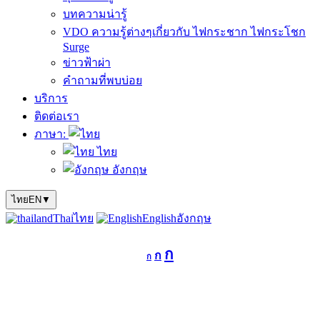
บทความน่ารู้
VDO ความรู้ต่างๆเกี่ยวกับ ไฟกระชาก ไฟกระโชก
Surge
ข่าวฟ้าผ่า
คำถามที่พบบ่อย
บริการ
ติดต่อเรา
ภาษา:
ไทย
อังกฤษ
ไทย
EN
▼
Thai
ไทย
English
อังกฤษ
Decrease
Reset
Increase
ก
ก
font
ก
font
size.
font
size.
size.