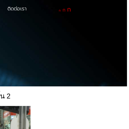
ติดต่อเรา
ก
Decrease
Increase
ไทย
▼
Reset
ก
ก
font
font
font
size.
size.
size.
้น 2