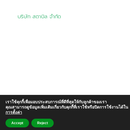
บริษัท สตาบิล จำกัด
info@stabil.co.th
02-681-5533
081-8321944
02-681-7533 (แฟกซ์)
เลขที่ 8 อาคารสตาบิล ซอยลาดกระบัง 1ก/7
ถนนลาดกระบัง แขวงลาดกระบัง
เขตลาดกระบัง กรุงเทพฯ 10520
เราใช้คุกกี้เพื่อมอบประสบการณ์ที่ดีที่สุดให้กับลูกค้าของเรา
คุณสามารถดูข้อมูลเพิ่มเติมเกี่ยวกับคุกกี้ที่เราใช้หรือปิดการใช้งานได้ใน
การตั้งค่า
Stabil Co,Ltd. All Rights Reserved
Accept
Reject