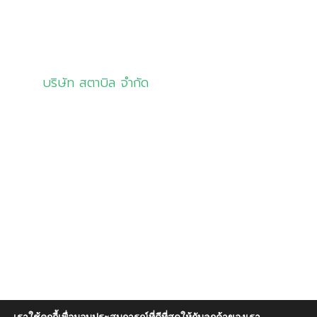
ติดต่อเรา
บริษัท สตาบิล จำกัด
info@stabil.co.th
02-681-5533
081-8321944
02-681-7533 (แฟกซ์)
เลขที่ 8 อาคารสตาบิล ซอยลาดกระบัง 1ก/7
ถนนลาดกระบัง แขวงลาดกระบัง
เขตลาดกระบัง กรุงเทพฯ 10520