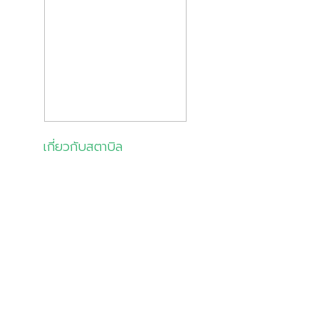
เกี่ยวกับสตาบิล
เกี่ยวกับเรา
สินค้าและบริการ
โซลูชัน
ลูกค้าของเรา
มุมความรู้