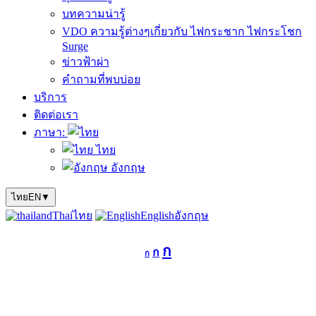
บทความน่ารู้
VDO ความรู้ต่างๆเกี่ยวกับ ไฟกระชาก ไฟกระโชก
Surge
ข่าวฟ้าผ่า
คำถามที่พบบ่อย
บริการ
ติดต่อเรา
ภาษา:
ไทย
อังกฤษ
ไทย
EN
▼
Thai
ไทย
English
อังกฤษ
Decrease
Reset
Increase
ก
ก
font
ก
font
size.
font
size.
size.