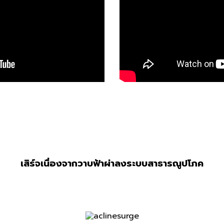
เสิร์จเนื่องจากวาบฟ้าผ่าลงระบบสาธารณูปโภค