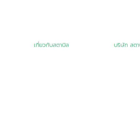
เกี่ยวกับสตาบิล
บริษัท สตา
เกี่ยวกับเรา
info@sta
สินค้าและบริการ
02-681-
โซลูชัน
081-832
ลูกค้าของเรา
02-681-
มุมความรู้
เลขที่ 8
ติดต่อเรา
ถนนลาดกระบ