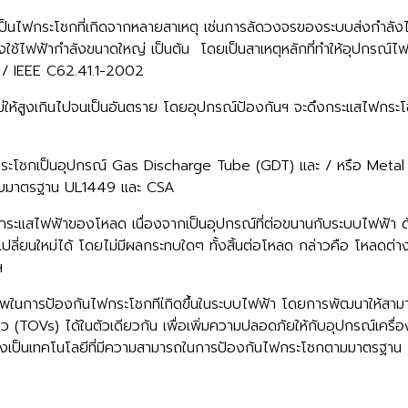
็นไฟกระโชกที่เกิดจากหลายสาเหตุ เช่นการลัดวงจรของระบบส่งกำล
ช้ไฟฟ้ากำลังขนาดใหญ่ เป็นต้น โดยเป็นสาเหตุหลักที่ทำให้อุปกรณ์ไฟฟ
I / IEEE C62.41.1-2002
ให้สูงเกินไปจนเป็นอันตราย โดยอุปกรณ์ป้องกันฯ จะดึงกระแสไฟกระโ
บไฟกระโชกเป็นอุปกรณ์ Gas Discharge Tube (GDT) และ / หรือ Metal
ด้รับมาตรฐาน UL1449 และ CSA
กระแสไฟฟ้าของโหลด เนื่องจากเป็นอุปกรณ์ที่ต่อขนานกับระบบไฟฟ้า ดัง
ปลี่ยนใหม่ได้ โดยไม่มีผลกระทบใดๆ ทั้งสิ้นต่อโหลด กล่าวคือ โหลด
ฯ
ธิภาพในการป้องกันไฟกระโชกทีเ่กิดขึ้นในระบบไฟฟ้า โดยการพัฒนาให้สาม
OVs) ได้ในตัวเดียวกัน เพื่อเพิ่มความปลอดภัยให้กับอุปกรณ์เครื่องใช
ะยังเป็นเทคโนโลยีที่มีความสามารถในการป้องกันไฟกระโชกตามมาตรฐา