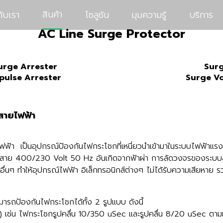
สินค้า
กับเรา
โซลูชัน
มุมความรู้
บริการ
AC Line Surge Protector
urge Arrester
Surg
pulse Arrester
Surge Vo
สายไฟฟ้า
ฟ้า เป็นอุปกรณ์ป้องกันไฟกระโชกที่เหนี่ยวนำเข้ามาในระบบไฟฟ้าแ
าย 400/230 Volt 50 Hz อันเกิดจากฟ้าผ่า การลัดวงจรของระบบส่
ื่นๆ ทำให้อุปกรณ์ไฟฟ้า อิเล็กทรอนิกส์ต่างๆ ไม่ได้รับความเสียหาย ร
มารถป้องกันไฟกระโชกได้ทั้ง 2 รูปแบบ ดังนี้
t) เช่น ไฟกระโชกรูปคลื่น 10/350 uSec เเละรูปคลื่น 8/20 uSec ต