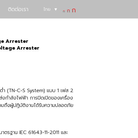
ติดต่อเรา
ก
Decrease
Increase
ไทย
▼
Reset
ก
ก
font
font
font
size.
size.
size.
e Arrester
ltage Arrester
รงต่ำ (TN-C-S System) แบบ 1 เฟส 2
งกำลังไฟฟ้า การปิดเปิดของเครื่อง
วมถึงผู้ปฎิบัติงานได้รับความปลอดภัย
ามมาตรฐาน IEC 61643-11-2011 และ