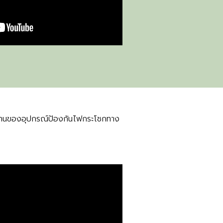
ำงานของอุปกรณ์ป้องกันไฟกระโชกทาง