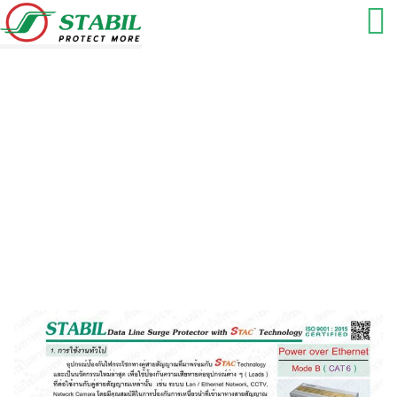
DATALINE and RACK